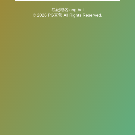
易记域名long.bet
© 2026 PG直营 All Rights Reserved.